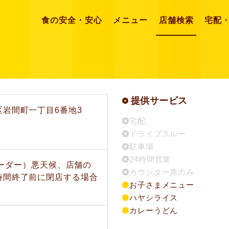
食の安全・安心
メニュー
店舗検索
宅配
提供サービス
岩間町一丁目6番地3
宅配
ドライブスルー
駐車場
24時間営業
トオーダー）悪天候、店舗の
カウンター席のみ
時間終了前に閉店する場合
お子さまメニュー
ハヤシライス
カレーうどん