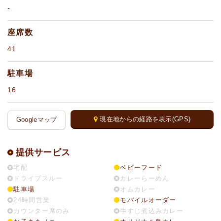
-
座席数
41
駐車場
16
現在地からの経路を表示(GPS)
Googleマップ
提供サービス
宅配
ベビーフード
ドライブスルー
カレーらーめん
駐車場
オムカレー
24時間営業
モバイルオーダー
カウンター席のみ
牛すじ煮込みカレー