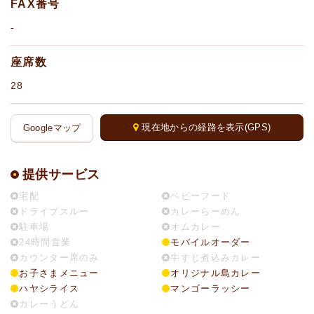
FAX番号
-
座席数
28
現在地からの経路を表示(GPS)
Googleマップ
提供サービス
宅配
ベビーフード
ドライブスルー
カレーらーめん
駐車場
オムカレー
24時間営業
モバイルオーダー
カウンター席のみ
牛すじ煮込みカレー
お子さまメニュー
オリジナル島カレー
ハヤシライス
マンゴーラッシー
カレーうどん