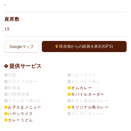
-
座席数
19
現在地からの経路を表示(GPS)
Googleマップ
提供サービス
宅配
ベビーフード
ドライブスルー
カレーらーめん
駐車場
オムカレー
24時間営業
モバイルオーダー
カウンター席のみ
牛すじ煮込みカレー
お子さまメニュー
オリジナル島カレー
ハヤシライス
マンゴーラッシー
カレーうどん