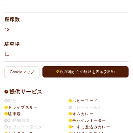
-
座席数
42
駐車場
11
現在地からの経路を表示(GPS)
Googleマップ
提供サービス
宅配
ベビーフード
ドライブスルー
カレーらーめん
駐車場
オムカレー
24時間営業
モバイルオーダー
カウンター席のみ
牛すじ煮込みカレー