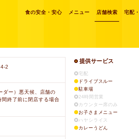
食の安全・安心
メニュー
店舗検索
宅配
提供サービス
-2
宅配
ドライブスルー
駐車場
トオーダー）悪天候、店舗の
24時間営業
時間終了前に閉店する場合
カウンター席のみ
お子さまメニュー
ハヤシライス
カレーうどん