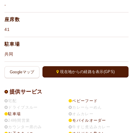
-
座席数
41
駐車場
共同
現在地からの経路を表示(GPS)
Googleマップ
提供サービス
宅配
ベビーフード
ドライブスルー
カレーらーめん
駐車場
オムカレー
24時間営業
モバイルオーダー
カウンター席のみ
牛すじ煮込みカレー