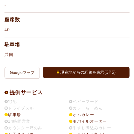
-
座席数
40
駐車場
共同
現在地からの経路を表示(GPS)
Googleマップ
提供サービス
宅配
ベビーフード
ドライブスルー
カレーらーめん
駐車場
オムカレー
24時間営業
モバイルオーダー
カウンター席のみ
牛すじ煮込みカレー