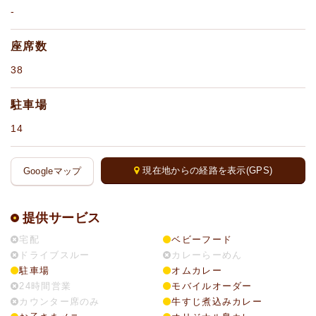
-
座席数
38
駐車場
14
現在地からの経路を表示(GPS)
Googleマップ
提供サービス
宅配
ベビーフード
ドライブスルー
カレーらーめん
駐車場
オムカレー
24時間営業
モバイルオーダー
カウンター席のみ
牛すじ煮込みカレー