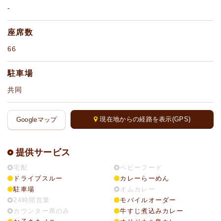
-
座席数
66
駐車場
共同
現在地からの経路を表示(GPS)
Googleマップ
提供サービス
宅配
ベビーフード
ドライブスルー
カレーらーめん
駐車場
オムカレー
24時間営業
モバイルオーダー
カウンター席のみ
牛すじ煮込みカレー