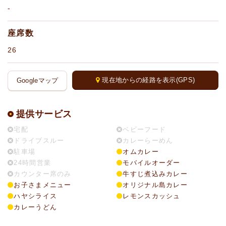
-
座席数
26
現在地からの経路を表示(GPS)
Googleマップ
提供サービス
宅配
ベビーフード
ドライブスルー
カレーらーめん
駐車場
オムカレー
24時間営業
モバイルオーダー
カウンター席のみ
牛すじ煮込みカレー
お子さまメニュー
オリジナル島カレー
ハヤシライス
レモンスカッシュ
カレーうどん