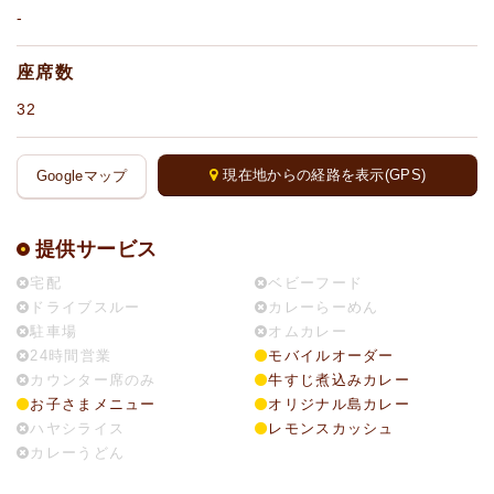
-
座席数
32
現在地からの経路を表示(GPS)
Googleマップ
提供サービス
宅配
ベビーフード
ドライブスルー
カレーらーめん
駐車場
オムカレー
24時間営業
モバイルオーダー
カウンター席のみ
牛すじ煮込みカレー
お子さまメニュー
オリジナル島カレー
ハヤシライス
レモンスカッシュ
カレーうどん