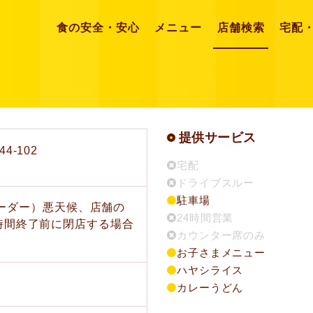
食の安全・安心
メニュー
店舗検索
宅配
提供サービス
-102
宅配
ドライブスルー
駐車場
トオーダー）悪天候、店舗の
24時間営業
時間終了前に閉店する場合
カウンター席のみ
お子さまメニュー
ハヤシライス
カレーうどん