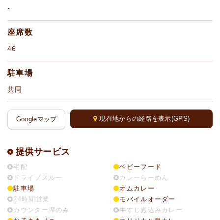
-
座席数
46
駐車場
共同
現在地からの経路を表示(GPS)
Googleマップ
提供サービス
宅配
ベビーフード
ドライブスルー
カレーらーめん
駐車場
オムカレー
24時間営業
モバイルオーダー
カウンター席のみ
牛すじ煮込みカレー