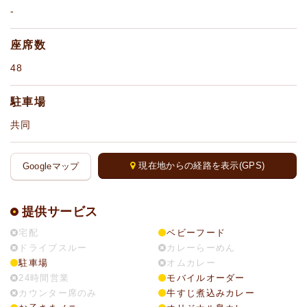
-
座席数
48
駐車場
共同
現在地からの経路を表示(GPS)
Googleマップ
提供サービス
宅配
ベビーフード
ドライブスルー
カレーらーめん
駐車場
オムカレー
24時間営業
モバイルオーダー
カウンター席のみ
牛すじ煮込みカレー