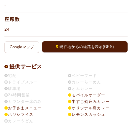
-
座席数
24
現在地からの経路を表示(GPS)
Googleマップ
提供サービス
宅配
ベビーフード
ドライブスルー
カレーらーめん
駐車場
オムカレー
24時間営業
モバイルオーダー
カウンター席のみ
牛すじ煮込みカレー
お子さまメニュー
オリジナル島カレー
ハヤシライス
レモンスカッシュ
カレーうどん