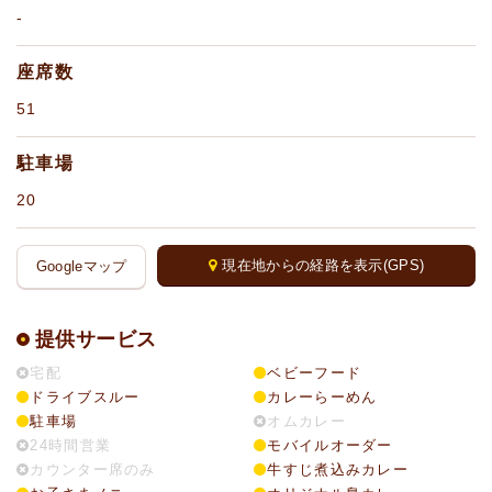
-
座席数
51
駐車場
20
現在地からの経路を表示(GPS)
Googleマップ
提供サービス
宅配
ベビーフード
ドライブスルー
カレーらーめん
駐車場
オムカレー
24時間営業
モバイルオーダー
カウンター席のみ
牛すじ煮込みカレー