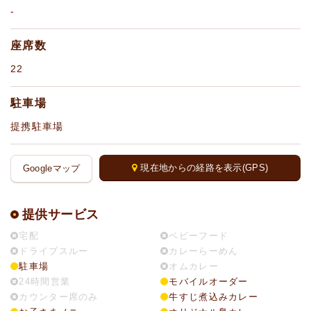
-
座席数
22
駐車場
提携駐車場
現在地からの経路を表示(GPS)
Googleマップ
提供サービス
宅配
ベビーフード
ドライブスルー
カレーらーめん
駐車場
オムカレー
24時間営業
モバイルオーダー
カウンター席のみ
牛すじ煮込みカレー