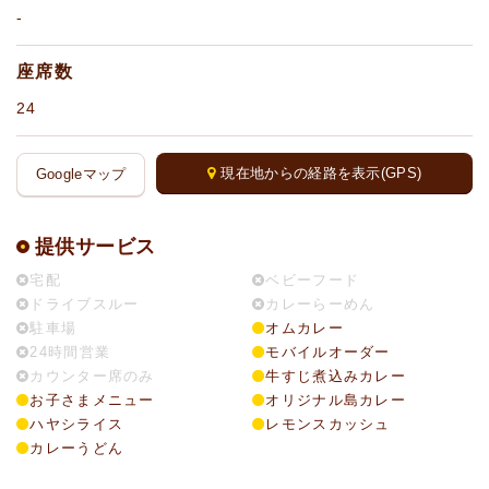
-
座席数
24
現在地からの経路を表示(GPS)
Googleマップ
提供サービス
宅配
ベビーフード
ドライブスルー
カレーらーめん
駐車場
オムカレー
24時間営業
モバイルオーダー
カウンター席のみ
牛すじ煮込みカレー
お子さまメニュー
オリジナル島カレー
ハヤシライス
レモンスカッシュ
カレーうどん