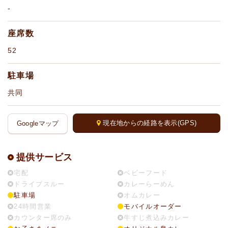
-
座席数
52
駐車場
共同
現在地からの経路を表示(GPS)
Googleマップ
提供サービス
宅配
ベビーフード
ドライブスルー
カレーらーめん
駐車場
オムカレー
24時間営業
モバイルオーダー
カウンター席のみ
牛すじ煮込みカレー