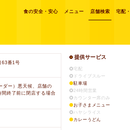
食の安全・安心
メニュー
店舗検索
宅配
提供サービス
63番1号
宅配
ドライブスルー
駐車場
トオーダー）悪天候、店舗の
24時間営業
時間終了前に閉店する場合
カウンター席のみ
お子さまメニュー
ハヤシライス
カレーうどん