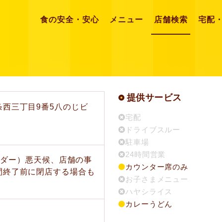
食の安全・安心
メニュー
店舗検索
宅配
提供サービス
西三丁目9番5八のじビ
宅配
ドライブスルー
駐車場
24時間営業
トオーダー）悪天候、店舗の事
カウンター席のみ
間終了前に閉店する場合も
お子さまメニュー
ハヤシライス
カレーうどん