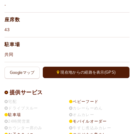
-
座席数
43
駐車場
共同
現在地からの経路を表示(GPS)
Googleマップ
提供サービス
宅配
ベビーフード
ドライブスルー
カレーらーめん
駐車場
オムカレー
24時間営業
モバイルオーダー
カウンター席のみ
牛すじ煮込みカレー