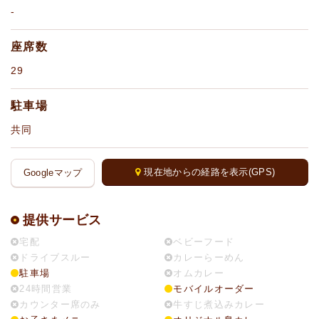
-
座席数
29
駐車場
共同
現在地からの経路を表示(GPS)
Googleマップ
提供サービス
宅配
ベビーフード
ドライブスルー
カレーらーめん
駐車場
オムカレー
24時間営業
モバイルオーダー
カウンター席のみ
牛すじ煮込みカレー