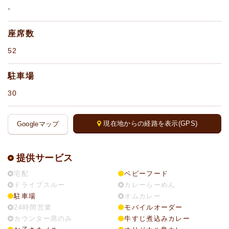
-
座席数
52
駐車場
30
現在地からの経路を表示(GPS)
Googleマップ
提供サービス
宅配
ベビーフード
ドライブスルー
カレーらーめん
駐車場
オムカレー
24時間営業
モバイルオーダー
カウンター席のみ
牛すじ煮込みカレー