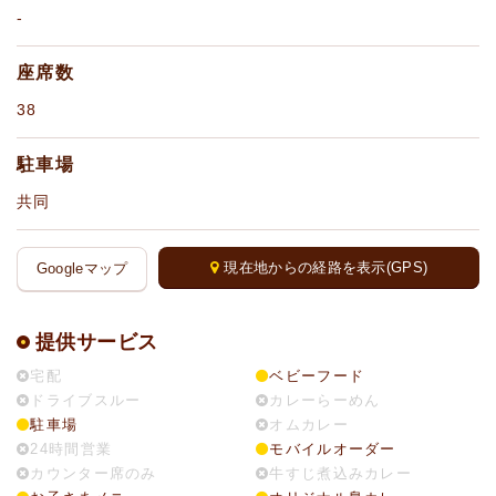
-
座席数
38
駐車場
共同
現在地からの経路を表示(GPS)
Googleマップ
提供サービス
宅配
ベビーフード
ドライブスルー
カレーらーめん
駐車場
オムカレー
24時間営業
モバイルオーダー
カウンター席のみ
牛すじ煮込みカレー