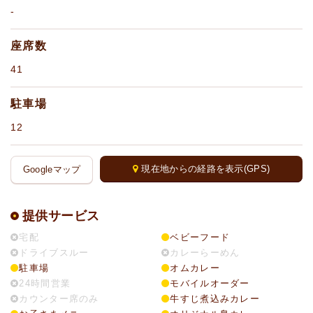
-
座席数
41
駐車場
12
現在地からの経路を表示(GPS)
Googleマップ
提供サービス
宅配
ベビーフード
ドライブスルー
カレーらーめん
駐車場
オムカレー
24時間営業
モバイルオーダー
カウンター席のみ
牛すじ煮込みカレー