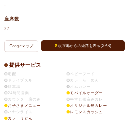
-
座席数
27
現在地からの経路を表示(GPS)
Googleマップ
提供サービス
宅配
ベビーフード
ドライブスルー
カレーらーめん
駐車場
オムカレー
24時間営業
モバイルオーダー
カウンター席のみ
牛すじ煮込みカレー
お子さまメニュー
オリジナル島カレー
ハヤシライス
レモンスカッシュ
カレーうどん