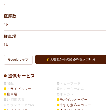
-
座席数
45
駐車場
16
現在地からの経路を表示(GPS)
Googleマップ
提供サービス
宅配
ベビーフード
ドライブスルー
カレーらーめん
駐車場
オムカレー
24時間営業
モバイルオーダー
カウンター席のみ
牛すじ煮込みカレー