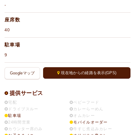
-
座席数
40
駐車場
9
現在地からの経路を表示(GPS)
Googleマップ
提供サービス
宅配
ベビーフード
ドライブスルー
カレーらーめん
駐車場
オムカレー
24時間営業
モバイルオーダー
カウンター席のみ
牛すじ煮込みカレー