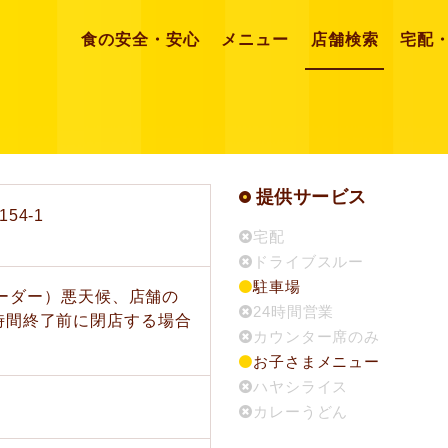
食の安全・安心
メニュー
店舗検索
宅配
提供サービス
54-1
宅配
ドライブスルー
駐車場
トオーダー）悪天候、店舗の
24時間営業
時間終了前に閉店する場合
カウンター席のみ
お子さまメニュー
ハヤシライス
カレーうどん