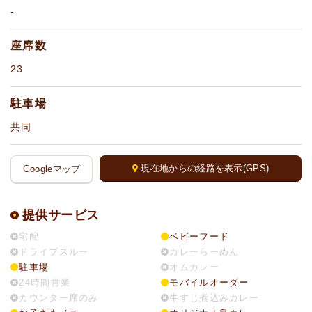
-
座席数
23
駐車場
共同
現在地からの経路を表示(GPS)
Googleマップ
提供サービス
宅配
ベビーフード
ドライブスルー
カレーらーめん
駐車場
オムカレー
24時間営業
モバイルオーダー
カウンター席のみ
牛すじ煮込みカレー