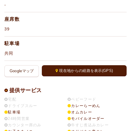
-
座席数
39
駐車場
共同
現在地からの経路を表示(GPS)
Googleマップ
提供サービス
宅配
ベビーフード
ドライブスルー
カレーらーめん
駐車場
オムカレー
24時間営業
モバイルオーダー
カウンター席のみ
牛すじ煮込みカレー