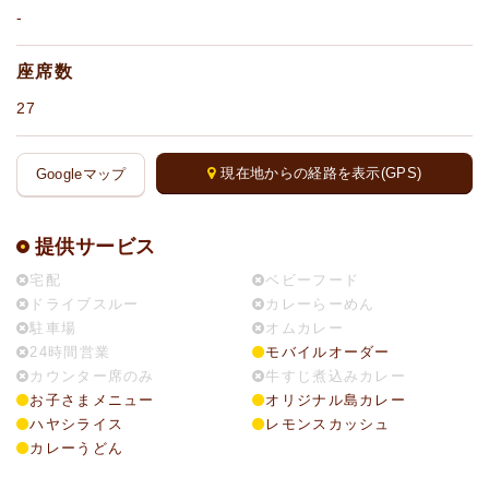
-
座席数
27
現在地からの経路を表示(GPS)
Googleマップ
提供サービス
宅配
ベビーフード
ドライブスルー
カレーらーめん
駐車場
オムカレー
24時間営業
モバイルオーダー
カウンター席のみ
牛すじ煮込みカレー
お子さまメニュー
オリジナル島カレー
ハヤシライス
レモンスカッシュ
カレーうどん